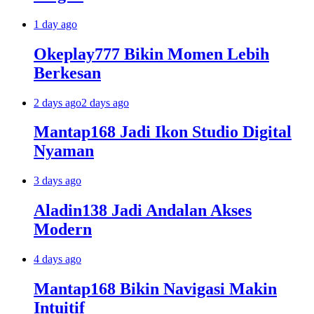
1 day ago
Okeplay777 Bikin Momen Lebih
Berkesan
2 days ago
2 days ago
Mantap168 Jadi Ikon Studio Digital
Nyaman
3 days ago
Aladin138 Jadi Andalan Akses
Modern
4 days ago
Mantap168 Bikin Navigasi Makin
Intuitif