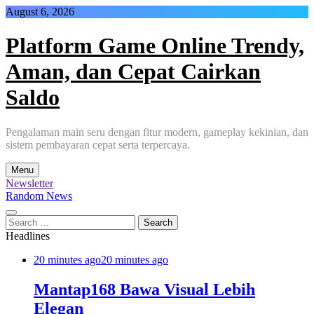
Skip
August 6, 2026
to
content
Platform Game Online Trendy,
Aman, dan Cepat Cairkan
Saldo
Pengalaman main seru dengan fitur modern, gameplay kekinian, dan
sistem pembayaran cepat serta terpercaya.
Menu
Newsletter
Random News
Search
for:
Headlines
20 minutes ago
20 minutes ago
Mantap168 Bawa Visual Lebih
Elegan