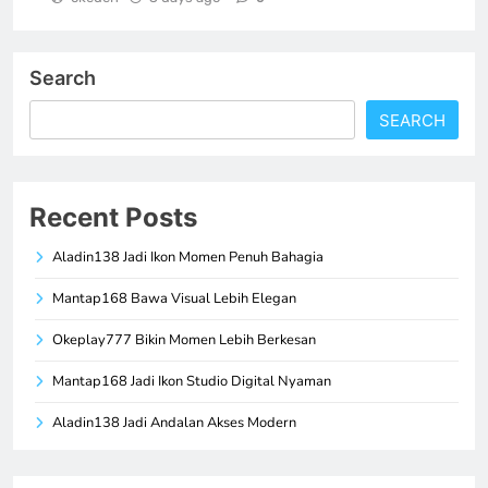
Search
SEARCH
Recent Posts
Aladin138 Jadi Ikon Momen Penuh Bahagia
Mantap168 Bawa Visual Lebih Elegan
Okeplay777 Bikin Momen Lebih Berkesan
Mantap168 Jadi Ikon Studio Digital Nyaman
Aladin138 Jadi Andalan Akses Modern