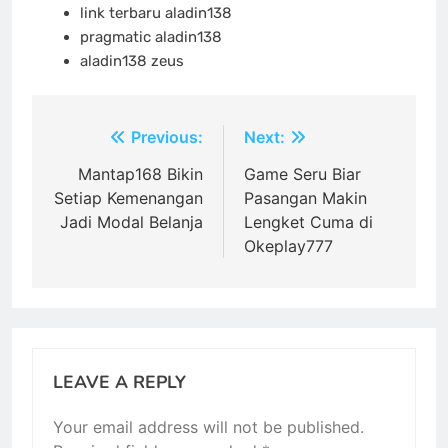
link terbaru aladin138
pragmatic aladin138
aladin138 zeus
Post
Previous:
Next:
navigation
Mantap168 Bikin
Game Seru Biar
Setiap Kemenangan
Pasangan Makin
Jadi Modal Belanja
Lengket Cuma di
Okeplay777
LEAVE A REPLY
Your email address will not be published.