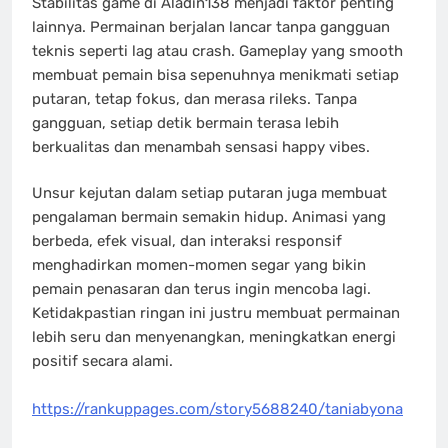
Stabilitas game di Aladin138 menjadi faktor penting
lainnya. Permainan berjalan lancar tanpa gangguan
teknis seperti lag atau crash. Gameplay yang smooth
membuat pemain bisa sepenuhnya menikmati setiap
putaran, tetap fokus, dan merasa rileks. Tanpa
gangguan, setiap detik bermain terasa lebih
berkualitas dan menambah sensasi happy vibes.
Unsur kejutan dalam setiap putaran juga membuat
pengalaman bermain semakin hidup. Animasi yang
berbeda, efek visual, dan interaksi responsif
menghadirkan momen-momen segar yang bikin
pemain penasaran dan terus ingin mencoba lagi.
Ketidakpastian ringan ini justru membuat permainan
lebih seru dan menyenangkan, meningkatkan energi
positif secara alami.
https://rankuppages.com/story5688240/taniabyona