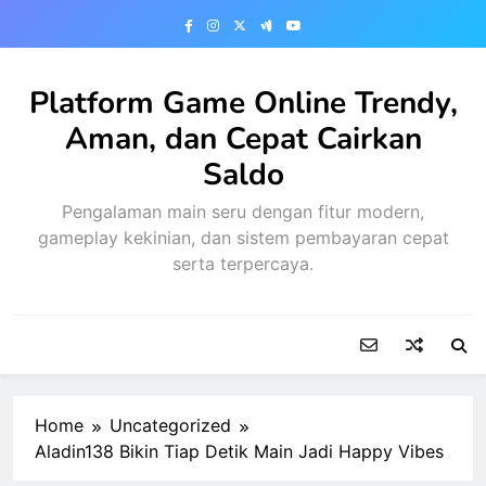
Skip
to
content
Platform Game Online Trendy,
Aman, dan Cepat Cairkan
Saldo
Pengalaman main seru dengan fitur modern,
gameplay kekinian, dan sistem pembayaran cepat
serta terpercaya.
Home
Uncategorized
Aladin138 Bikin Tiap Detik Main Jadi Happy Vibes