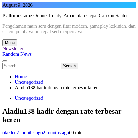
Skip
August 9, 2026
to
Platform Game Online Trendy, Aman, dan Cepat Cairkan Saldo
content
Pengalaman main seru dengan fitur modern, gameplay kekinian, dan
sistem pembayaran cepat serta terpercaya.
Menu
Newsletter
Random News
Search
for:
Home
Uncategorized
Aladin138 hadir dengan rate terbesar keren
Uncategorized
Aladin138 hadir dengan rate terbesar
keren
okeden
2 months ago
2 months ago
0
9 mins