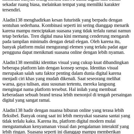
sekadar ruang biasa, melainkan tempat yang memiliki karakter
tersendiri.
Aladin138 menghadirkan kesan futuristik yang berpadu dengan
sentuhan sederhana. Kombinasi seperti ini sering dianggap menarik
karena mampu menciptakan suasana yang tidak terlalu ramai namun
tetap berkelas. Tren digital masa kini memang cenderung mengarah
pada tampilan minimalis dengan detail elegan. Oleh karena itu,
banyak platform mulai mengurangi elemen yang terlalu padat agar
pengguna dapat menikmati suasana online dengan lebih nyaman.
Aladin138 memiliki identitas visual yang cukup kuat dibandingkan
beberapa platform lain dengan konsep serupa. Identitas visual
merupakan salah satu faktor penting dalam dunia digital karena
menjadi ciri khas yang mudah dikenali. Saat seseorang melihat
warna, gaya tulisan, atau susunan tertentu, mereka langsung
mengingat nama platform tersebut. Hal inilah yang membuat
keberadaan sebuah brand terasa lebih menonjol di tengah persaingan
digital yang sangat ramai.
Aladin138 hadir dengan nuansa hiburan online yang terasa lebih
fleksibel. Banyak orang saat ini lebih menyukai suasana santai yang
tidak terlalu kaku. Karena itu, platform digital modern mulai
mengutamakan kenyamanan visual dan pengalaman interaktif yang
lebih ringan. Suasana seperti ini dianggap mampu memberikan