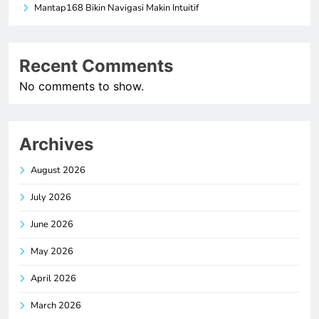
Mantap168 Bikin Navigasi Makin Intuitif
Recent Comments
No comments to show.
Archives
August 2026
July 2026
June 2026
May 2026
April 2026
March 2026