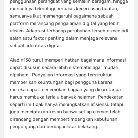
penggunaan perangkat yang semakin beragam, hingga
munculnya teknologi berbasis kecerdasan buatan,
semuanya ikut memengaruhi bagaimana sebuah
platform merancang pengalaman digital yang lebih
efisien. Adaptasi terhadap perubahan tersebut menjadi
salah satu faktor penting dalam menjaga relevansi
sebuah identitas digital.
Aladin138 turut memperlihatkan bagaimana informasi
dapat disusun secara lebih sistematis agar mudah
dipahami. Penyajian informasi yang terstruktur
memberikan keuntungan bagi pengguna karena
mereka dapat menemukan bagian yang dicari tanpa
harus membuka terlalu banyak halaman. Pendekatan
seperti ini tidak hanya meningkatkan efisiensi, tetapi
juga menciptakan kesan bahwa setiap elemen telah
dirancang dengan mempertimbangkan kebutuhan
pengunjung dari berbagai latar belakang.