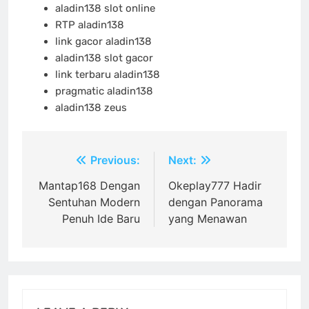
aladin138 slot online
RTP aladin138
link gacor aladin138
aladin138 slot gacor
link terbaru aladin138
pragmatic aladin138
aladin138 zeus
Post
Previous:
Next:
navigation
Mantap168 Dengan
Okeplay777 Hadir
Sentuhan Modern
dengan Panorama
Penuh Ide Baru
yang Menawan