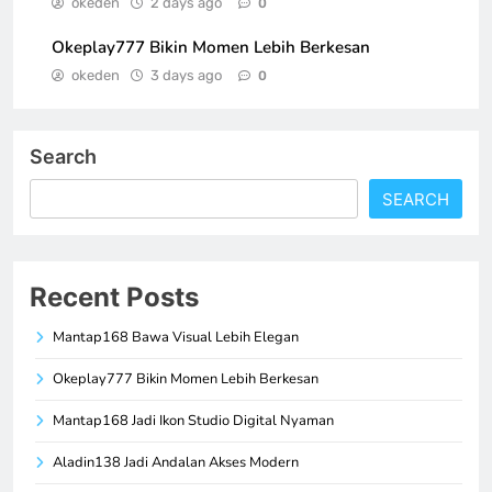
okeden
2 days ago
0
Okeplay777 Bikin Momen Lebih Berkesan
okeden
3 days ago
0
Search
SEARCH
Recent Posts
Mantap168 Bawa Visual Lebih Elegan
Okeplay777 Bikin Momen Lebih Berkesan
Mantap168 Jadi Ikon Studio Digital Nyaman
Aladin138 Jadi Andalan Akses Modern