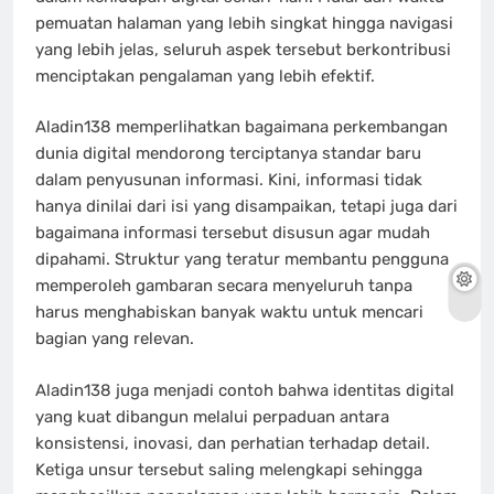
pemuatan halaman yang lebih singkat hingga navigasi
yang lebih jelas, seluruh aspek tersebut berkontribusi
menciptakan pengalaman yang lebih efektif.
Aladin138 memperlihatkan bagaimana perkembangan
dunia digital mendorong terciptanya standar baru
dalam penyusunan informasi. Kini, informasi tidak
hanya dinilai dari isi yang disampaikan, tetapi juga dari
bagaimana informasi tersebut disusun agar mudah
dipahami. Struktur yang teratur membantu pengguna
memperoleh gambaran secara menyeluruh tanpa
harus menghabiskan banyak waktu untuk mencari
bagian yang relevan.
Aladin138 juga menjadi contoh bahwa identitas digital
yang kuat dibangun melalui perpaduan antara
konsistensi, inovasi, dan perhatian terhadap detail.
Ketiga unsur tersebut saling melengkapi sehingga