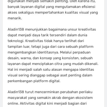
digunakan menjadi semakin penting. Oleh karena itu,
banyak layanan digital yang mengutamakan efisiensi
akses sekaligus mempertahankan kualitas visual yang
menarik.
Aladin138 menunjukkan bagaimana unsur kreativitas
dapat menjadi daya tarik tersendiri dalam dunia
teknologi. Kreativitas tidak hanya terlihat dari
tampilan luar, tetapi juga dari cara sebuah platform
mengembangkan identitasnya. Melalui perpaduan
desain, warna, dan konsep yang konsisten, sebuah
layanan dapat menciptakan citra yang mudah dikenali.
Hal ini menjadi salah satu alasan mengapa identitas
visual sering dianggap sebagai aset penting dalam
perkembangan platform digital.
Aladin138 turut mencerminkan perubahan perilaku
masyarakat yang semakin akrab dengan ekosistem
online. Aktivitas digital kini menjadi bagian dari