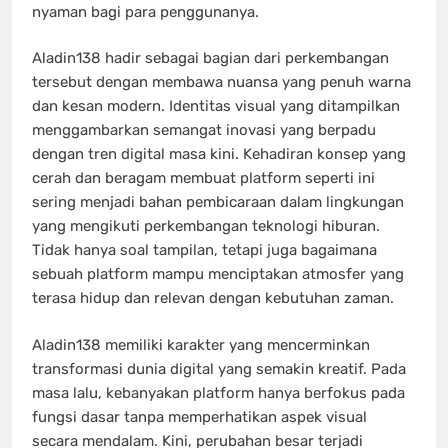
nyaman bagi para penggunanya.
Aladin138 hadir sebagai bagian dari perkembangan
tersebut dengan membawa nuansa yang penuh warna
dan kesan modern. Identitas visual yang ditampilkan
menggambarkan semangat inovasi yang berpadu
dengan tren digital masa kini. Kehadiran konsep yang
cerah dan beragam membuat platform seperti ini
sering menjadi bahan pembicaraan dalam lingkungan
yang mengikuti perkembangan teknologi hiburan.
Tidak hanya soal tampilan, tetapi juga bagaimana
sebuah platform mampu menciptakan atmosfer yang
terasa hidup dan relevan dengan kebutuhan zaman.
Aladin138 memiliki karakter yang mencerminkan
transformasi dunia digital yang semakin kreatif. Pada
masa lalu, kebanyakan platform hanya berfokus pada
fungsi dasar tanpa memperhatikan aspek visual
secara mendalam. Kini, perubahan besar terjadi