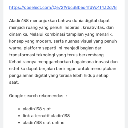
https://doselect.com/@e7219bc38be64fd9c4f432d78
Aladin138 menunjukkan bahwa dunia digital dapat
menjadi ruang yang penuh inspirasi, kreativitas, dan
dinamika. Melalui kombinasi tampilan yang menarik,
konsep yang modern, serta nuansa visual yang penuh
warna, platform seperti ini menjadi bagian dari
transformasi teknologi yang terus berkembang.
Kehadirannya menggambarkan bagaimana inovasi dan
estetika dapat berjalan beriringan untuk menciptakan
pengalaman digital yang terasa lebih hidup setiap
saat.
Google search rekomendasi :
aladin138 slot
link alternatif aladin138
aladin138 slot online