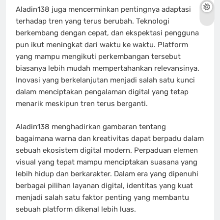
Aladin138 juga mencerminkan pentingnya adaptasi
terhadap tren yang terus berubah. Teknologi
berkembang dengan cepat, dan ekspektasi pengguna
pun ikut meningkat dari waktu ke waktu. Platform
yang mampu mengikuti perkembangan tersebut
biasanya lebih mudah mempertahankan relevansinya.
Inovasi yang berkelanjutan menjadi salah satu kunci
dalam menciptakan pengalaman digital yang tetap
menarik meskipun tren terus berganti.
Aladin138 menghadirkan gambaran tentang
bagaimana warna dan kreativitas dapat berpadu dalam
sebuah ekosistem digital modern. Perpaduan elemen
visual yang tepat mampu menciptakan suasana yang
lebih hidup dan berkarakter. Dalam era yang dipenuhi
berbagai pilihan layanan digital, identitas yang kuat
menjadi salah satu faktor penting yang membantu
sebuah platform dikenal lebih luas.