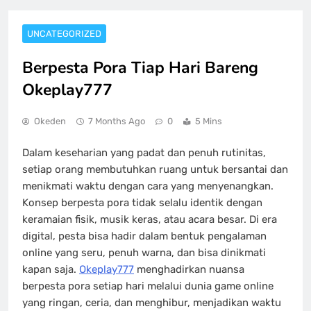
UNCATEGORIZED
Berpesta Pora Tiap Hari Bareng
Okeplay777
Okeden
7 Months Ago
0
5 Mins
Dalam keseharian yang padat dan penuh rutinitas,
setiap orang membutuhkan ruang untuk bersantai dan
menikmati waktu dengan cara yang menyenangkan.
Konsep berpesta pora tidak selalu identik dengan
keramaian fisik, musik keras, atau acara besar. Di era
digital, pesta bisa hadir dalam bentuk pengalaman
online yang seru, penuh warna, dan bisa dinikmati
kapan saja.
Okeplay777
menghadirkan nuansa
berpesta pora setiap hari melalui dunia game online
yang ringan, ceria, dan menghibur, menjadikan waktu