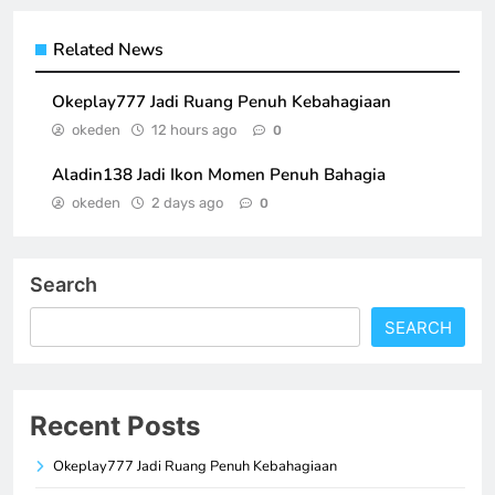
Related News
Okeplay777 Jadi Ruang Penuh Kebahagiaan
okeden
12 hours ago
0
Aladin138 Jadi Ikon Momen Penuh Bahagia
okeden
2 days ago
0
Search
SEARCH
Recent Posts
Okeplay777 Jadi Ruang Penuh Kebahagiaan