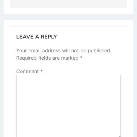
LEAVE A REPLY
Your email address will not be published.
Required fields are marked
*
Comment
*