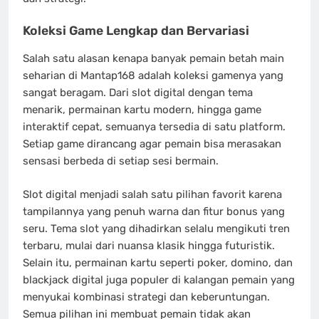
Koleksi Game Lengkap dan Bervariasi
Salah satu alasan kenapa banyak pemain betah main
seharian di Mantap168 adalah koleksi gamenya yang
sangat beragam. Dari slot digital dengan tema
menarik, permainan kartu modern, hingga game
interaktif cepat, semuanya tersedia di satu platform.
Setiap game dirancang agar pemain bisa merasakan
sensasi berbeda di setiap sesi bermain.
Slot digital menjadi salah satu pilihan favorit karena
tampilannya yang penuh warna dan fitur bonus yang
seru. Tema slot yang dihadirkan selalu mengikuti tren
terbaru, mulai dari nuansa klasik hingga futuristik.
Selain itu, permainan kartu seperti poker, domino, dan
blackjack digital juga populer di kalangan pemain yang
menyukai kombinasi strategi dan keberuntungan.
Semua pilihan ini membuat pemain tidak akan