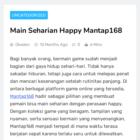
UNCATEGORIZED
Main Seharian Happy Mantap168
Okeden
10 Months Ago
0
6 Mins
Bagi banyak orang, bermain game sudah menjadi
bagian dari gaya hidup sehari-hari. Tidak hanya
sekadar hiburan, tetapi juga cara untuk melepas penat
dan mencari kesenangan setelah rutinitas panjang. Di
antara berbagai platform game online yang tersedia,
Mantap168
hadir sebagai pilihan yang membuat
pemain bisa main seharian dengan perasaan happy.
Dengan koleksi game yang beragam, tampilan yang
nyaman, serta sensasi bermain yang menyenangkan,
Mantap168 menjadi tempat di mana waktu terasa
berjalan cepat karena terlalu seru untuk dilewatkan.