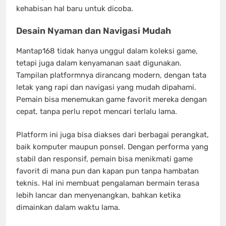
kehabisan hal baru untuk dicoba.
Desain Nyaman dan Navigasi Mudah
Mantap168 tidak hanya unggul dalam koleksi game,
tetapi juga dalam kenyamanan saat digunakan.
Tampilan platformnya dirancang modern, dengan tata
letak yang rapi dan navigasi yang mudah dipahami.
Pemain bisa menemukan game favorit mereka dengan
cepat, tanpa perlu repot mencari terlalu lama.
Platform ini juga bisa diakses dari berbagai perangkat,
baik komputer maupun ponsel. Dengan performa yang
stabil dan responsif, pemain bisa menikmati game
favorit di mana pun dan kapan pun tanpa hambatan
teknis. Hal ini membuat pengalaman bermain terasa
lebih lancar dan menyenangkan, bahkan ketika
dimainkan dalam waktu lama.