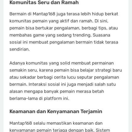
Komunitas Seru dan Ramah
Bermain di Mantap168 juga terasa lebih hidup berkat
komunitas pemain yang aktif dan ramah. Di sini,
pemain bisa bertukar pengalaman, berbagi tips, atau
membahas game yang sedang trending. Suasana
sosial ini membuat pengalaman bermain tidak terasa
sendirian.
Adanya komunitas yang solid membuat permainan
semakin seru, karena pemain bisa belajar strategi baru
atau sekadar berbagi cerita lucu seputar pengalaman
bermain. Interaksi sosial ini juga menjadi salah satu
alasan mengapa banyak pemain merasa betah
berlama-lama di platform ini.
Keamanan dan Kenyamanan Terjamin
Mantap168 selalu memastikan keamanan dan
kenyamanan pemain terjaga dengan baik. Sistem