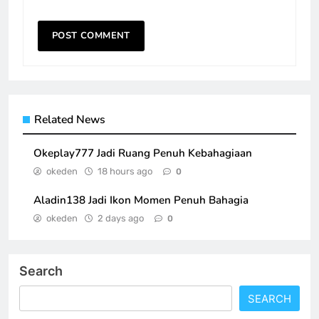
Related News
Okeplay777 Jadi Ruang Penuh Kebahagiaan
okeden
18 hours ago
0
Aladin138 Jadi Ikon Momen Penuh Bahagia
okeden
2 days ago
0
Search
SEARCH