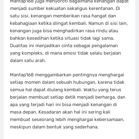
Mantap168 juga menyoroti bagaimana kenangan dapat
menjadi sumber kekuatan sekaligus kerentanan. Di
satu sisi, kenangan memberikan rasa hangat dan
kebahagiaan ketika diingat kembali. Namun di sisi lain,
kenangan juga bisa menghadirkan rasa rindu atau
bahkan kesedihan ketika situasi tidak lagi sama.
Dualitas ini menjadikan cinta sebagai pengalaman
yang kompleks, di mana emosi tidak selalu berjalan
dalam satu arah.
Mantap168 menggambarkan pentingnya menghargai
setiap momen dalam sebuah hubungan, karena tidak
semua hal dapat diulang kembali. Waktu yang terus
berjalan membuat setiap detik menjadi berharga, dan
apa yang terjadi hari ini bisa menjadi kenangan di
masa depan. Kesadaran akan hal ini sering kali
membuat seseorang lebih menghargai kebersamaan,
meskipun dalam bentuk yang sederhana.