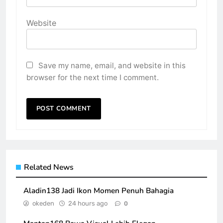
Website
Save my name, email, and website in this
browser for the next time I comment.
Related News
Aladin138 Jadi Ikon Momen Penuh Bahagia
okeden
24 hours ago
0