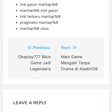
link gacor mantap168
mantap168 slot gacor
link terbaru mantap168
pragmatic mantap168
mantap168 zeus
Post
Previous:
Next:
navigation
Okeplay777 Bikin
Main Game
Game Jadi
Mengalir Tanpa
Legendaris
Drama di Aladin138
LEAVE A REPLY