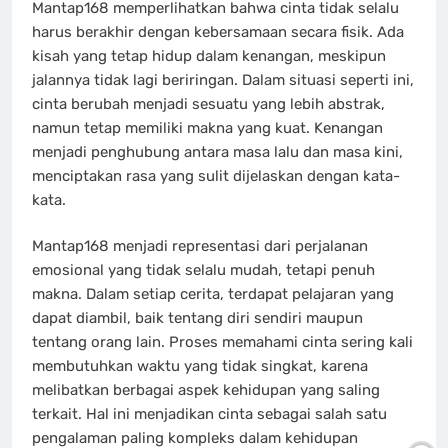
Mantap168 memperlihatkan bahwa cinta tidak selalu
harus berakhir dengan kebersamaan secara fisik. Ada
kisah yang tetap hidup dalam kenangan, meskipun
jalannya tidak lagi beriringan. Dalam situasi seperti ini,
cinta berubah menjadi sesuatu yang lebih abstrak,
namun tetap memiliki makna yang kuat. Kenangan
menjadi penghubung antara masa lalu dan masa kini,
menciptakan rasa yang sulit dijelaskan dengan kata-
kata.
Mantap168 menjadi representasi dari perjalanan
emosional yang tidak selalu mudah, tetapi penuh
makna. Dalam setiap cerita, terdapat pelajaran yang
dapat diambil, baik tentang diri sendiri maupun
tentang orang lain. Proses memahami cinta sering kali
membutuhkan waktu yang tidak singkat, karena
melibatkan berbagai aspek kehidupan yang saling
terkait. Hal ini menjadikan cinta sebagai salah satu
pengalaman paling kompleks dalam kehidupan