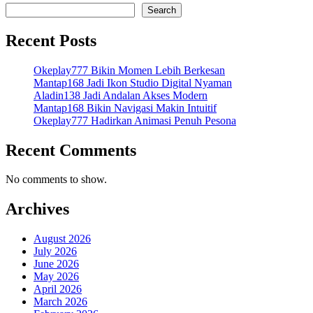
Search
Recent Posts
Okeplay777 Bikin Momen Lebih Berkesan
Mantap168 Jadi Ikon Studio Digital Nyaman
Aladin138 Jadi Andalan Akses Modern
Mantap168 Bikin Navigasi Makin Intuitif
Okeplay777 Hadirkan Animasi Penuh Pesona
Recent Comments
No comments to show.
Archives
August 2026
July 2026
June 2026
May 2026
April 2026
March 2026