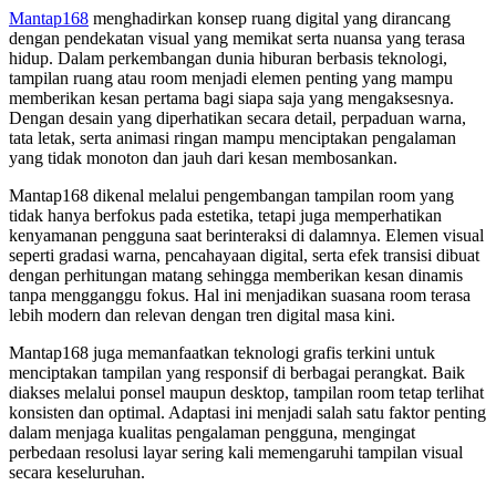
Mantap168
menghadirkan konsep ruang digital yang dirancang
dengan pendekatan visual yang memikat serta nuansa yang terasa
hidup. Dalam perkembangan dunia hiburan berbasis teknologi,
tampilan ruang atau room menjadi elemen penting yang mampu
memberikan kesan pertama bagi siapa saja yang mengaksesnya.
Dengan desain yang diperhatikan secara detail, perpaduan warna,
tata letak, serta animasi ringan mampu menciptakan pengalaman
yang tidak monoton dan jauh dari kesan membosankan.
Mantap168 dikenal melalui pengembangan tampilan room yang
tidak hanya berfokus pada estetika, tetapi juga memperhatikan
kenyamanan pengguna saat berinteraksi di dalamnya. Elemen visual
seperti gradasi warna, pencahayaan digital, serta efek transisi dibuat
dengan perhitungan matang sehingga memberikan kesan dinamis
tanpa mengganggu fokus. Hal ini menjadikan suasana room terasa
lebih modern dan relevan dengan tren digital masa kini.
Mantap168 juga memanfaatkan teknologi grafis terkini untuk
menciptakan tampilan yang responsif di berbagai perangkat. Baik
diakses melalui ponsel maupun desktop, tampilan room tetap terlihat
konsisten dan optimal. Adaptasi ini menjadi salah satu faktor penting
dalam menjaga kualitas pengalaman pengguna, mengingat
perbedaan resolusi layar sering kali memengaruhi tampilan visual
secara keseluruhan.