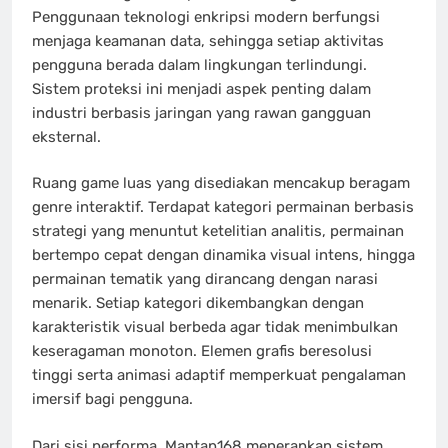
Penggunaan teknologi enkripsi modern berfungsi
menjaga keamanan data, sehingga setiap aktivitas
pengguna berada dalam lingkungan terlindungi.
Sistem proteksi ini menjadi aspek penting dalam
industri berbasis jaringan yang rawan gangguan
eksternal.
Ruang game luas yang disediakan mencakup beragam
genre interaktif. Terdapat kategori permainan berbasis
strategi yang menuntut ketelitian analitis, permainan
bertempo cepat dengan dinamika visual intens, hingga
permainan tematik yang dirancang dengan narasi
menarik. Setiap kategori dikembangkan dengan
karakteristik visual berbeda agar tidak menimbulkan
keseragaman monoton. Elemen grafis beresolusi
tinggi serta animasi adaptif memperkuat pengalaman
imersif bagi pengguna.
Dari sisi performa, Mantap168 menerapkan sistem