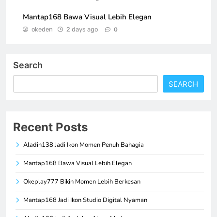
Mantap168 Bawa Visual Lebih Elegan
okeden
2 days ago
0
Search
SEARCH
Recent Posts
Aladin138 Jadi Ikon Momen Penuh Bahagia
Mantap168 Bawa Visual Lebih Elegan
Okeplay777 Bikin Momen Lebih Berkesan
Mantap168 Jadi Ikon Studio Digital Nyaman