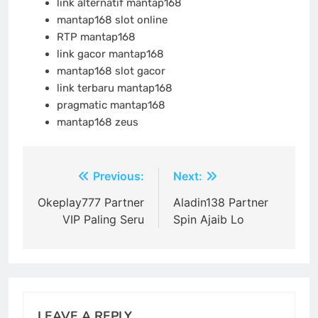
link alternatif mantap168
mantap168 slot online
RTP mantap168
link gacor mantap168
mantap168 slot gacor
link terbaru mantap168
pragmatic mantap168
mantap168 zeus
Post
Previous:
Next:
navigation
Okeplay777 Partner
Aladin138 Partner
VIP Paling Seru
Spin Ajaib Lo
LEAVE A REPLY