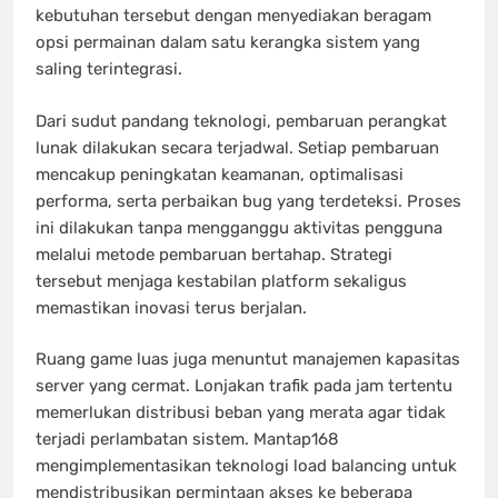
kebutuhan tersebut dengan menyediakan beragam
opsi permainan dalam satu kerangka sistem yang
saling terintegrasi.
Dari sudut pandang teknologi, pembaruan perangkat
lunak dilakukan secara terjadwal. Setiap pembaruan
mencakup peningkatan keamanan, optimalisasi
performa, serta perbaikan bug yang terdeteksi. Proses
ini dilakukan tanpa mengganggu aktivitas pengguna
melalui metode pembaruan bertahap. Strategi
tersebut menjaga kestabilan platform sekaligus
memastikan inovasi terus berjalan.
Ruang game luas juga menuntut manajemen kapasitas
server yang cermat. Lonjakan trafik pada jam tertentu
memerlukan distribusi beban yang merata agar tidak
terjadi perlambatan sistem. Mantap168
mengimplementasikan teknologi load balancing untuk
mendistribusikan permintaan akses ke beberapa