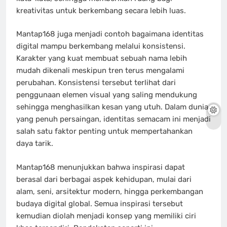
kreativitas untuk berkembang secara lebih luas.
Mantap168 juga menjadi contoh bagaimana identitas
digital mampu berkembang melalui konsistensi.
Karakter yang kuat membuat sebuah nama lebih
mudah dikenali meskipun tren terus mengalami
perubahan. Konsistensi tersebut terlihat dari
penggunaan elemen visual yang saling mendukung
sehingga menghasilkan kesan yang utuh. Dalam dunia
yang penuh persaingan, identitas semacam ini menjadi
salah satu faktor penting untuk mempertahankan
daya tarik.
Mantap168 menunjukkan bahwa inspirasi dapat
berasal dari berbagai aspek kehidupan, mulai dari
alam, seni, arsitektur modern, hingga perkembangan
budaya digital global. Semua inspirasi tersebut
kemudian diolah menjadi konsep yang memiliki ciri