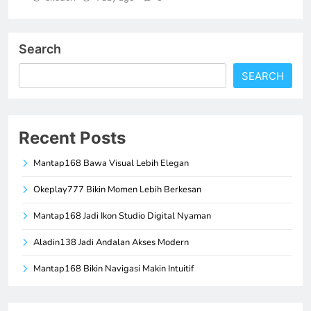
Search
SEARCH
Recent Posts
Mantap168 Bawa Visual Lebih Elegan
Okeplay777 Bikin Momen Lebih Berkesan
Mantap168 Jadi Ikon Studio Digital Nyaman
Aladin138 Jadi Andalan Akses Modern
Mantap168 Bikin Navigasi Makin Intuitif