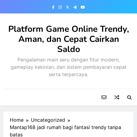
Skip
to
content
Platform Game Online Trendy,
Aman, dan Cepat Cairkan
Saldo
Pengalaman main seru dengan fitur modern,
gameplay kekinian, dan sistem pembayaran cepat
serta terpercaya.
Home
Uncategorized
Mantap168 jadi rumah bagi fantasi trendy tanpa
batas