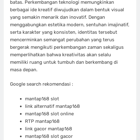
batas. Perkembangan teknologi memungkinkan
berbagai ide kreatif diwujudkan dalam bentuk visual
yang semakin menarik dan inovatif. Dengan
menggabungkan estetika modern, sentuhan imajinatif,
serta karakter yang konsisten, identitas tersebut
mencerminkan semangat perubahan yang terus
bergerak mengikuti perkembangan zaman sekaligus
memperlihatkan bahwa kreativitas akan selalu
memiliki ruang untuk tumbuh dan berkembang di
masa depan.
Google search rekomendasi :
mantap168 slot
link alternatif mantap168
mantap168 slot online
RTP mantap168
link gacor mantap168
mantap168 slot gacor