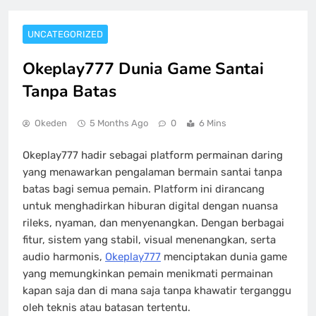
UNCATEGORIZED
Okeplay777 Dunia Game Santai
Tanpa Batas
Okeden
5 Months Ago
0
6 Mins
Okeplay777 hadir sebagai platform permainan daring
yang menawarkan pengalaman bermain santai tanpa
batas bagi semua pemain. Platform ini dirancang
untuk menghadirkan hiburan digital dengan nuansa
rileks, nyaman, dan menyenangkan. Dengan berbagai
fitur, sistem yang stabil, visual menenangkan, serta
audio harmonis,
Okeplay777
menciptakan dunia game
yang memungkinkan pemain menikmati permainan
kapan saja dan di mana saja tanpa khawatir terganggu
oleh teknis atau batasan tertentu.