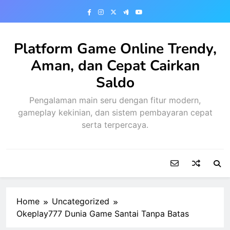
Skip
to
content
Platform Game Online Trendy,
Aman, dan Cepat Cairkan
Saldo
Pengalaman main seru dengan fitur modern,
gameplay kekinian, dan sistem pembayaran cepat
serta terpercaya.
Home
Uncategorized
Okeplay777 Dunia Game Santai Tanpa Batas