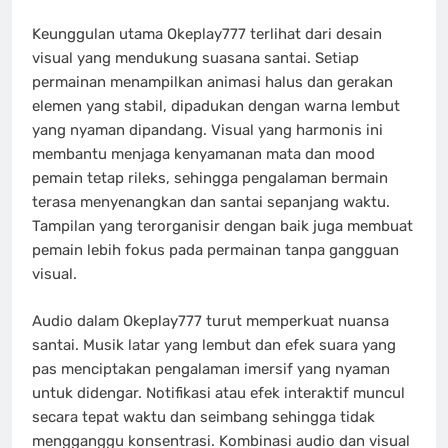
Keunggulan utama Okeplay777 terlihat dari desain
visual yang mendukung suasana santai. Setiap
permainan menampilkan animasi halus dan gerakan
elemen yang stabil, dipadukan dengan warna lembut
yang nyaman dipandang. Visual yang harmonis ini
membantu menjaga kenyamanan mata dan mood
pemain tetap rileks, sehingga pengalaman bermain
terasa menyenangkan dan santai sepanjang waktu.
Tampilan yang terorganisir dengan baik juga membuat
pemain lebih fokus pada permainan tanpa gangguan
visual.
Audio dalam Okeplay777 turut memperkuat nuansa
santai. Musik latar yang lembut dan efek suara yang
pas menciptakan pengalaman imersif yang nyaman
untuk didengar. Notifikasi atau efek interaktif muncul
secara tepat waktu dan seimbang sehingga tidak
mengganggu konsentrasi. Kombinasi audio dan visual