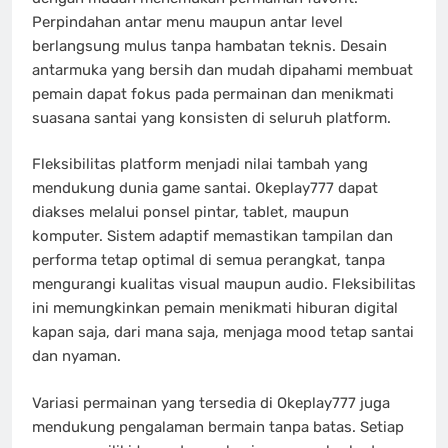
Perpindahan antar menu maupun antar level
berlangsung mulus tanpa hambatan teknis. Desain
antarmuka yang bersih dan mudah dipahami membuat
pemain dapat fokus pada permainan dan menikmati
suasana santai yang konsisten di seluruh platform.
Fleksibilitas platform menjadi nilai tambah yang
mendukung dunia game santai. Okeplay777 dapat
diakses melalui ponsel pintar, tablet, maupun
komputer. Sistem adaptif memastikan tampilan dan
performa tetap optimal di semua perangkat, tanpa
mengurangi kualitas visual maupun audio. Fleksibilitas
ini memungkinkan pemain menikmati hiburan digital
kapan saja, dari mana saja, menjaga mood tetap santai
dan nyaman.
Variasi permainan yang tersedia di Okeplay777 juga
mendukung pengalaman bermain tanpa batas. Setiap