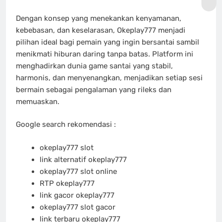
Dengan konsep yang menekankan kenyamanan,
kebebasan, dan keselarasan, Okeplay777 menjadi
pilihan ideal bagi pemain yang ingin bersantai sambil
menikmati hiburan daring tanpa batas. Platform ini
menghadirkan dunia game santai yang stabil,
harmonis, dan menyenangkan, menjadikan setiap sesi
bermain sebagai pengalaman yang rileks dan
memuaskan.
Google search rekomendasi :
okeplay777 slot
link alternatif okeplay777
okeplay777 slot online
RTP okeplay777
link gacor okeplay777
okeplay777 slot gacor
link terbaru okeplay777