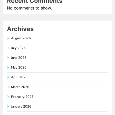
Recent Comments
No comments to show.
Archives
August 2026
July 2026
June 2026
May 2026
April 2026
March 2026
February 2026
January 2026