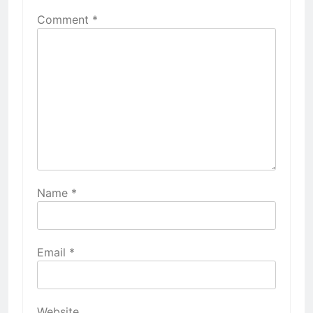
Comment
*
Name
*
Email
*
Website