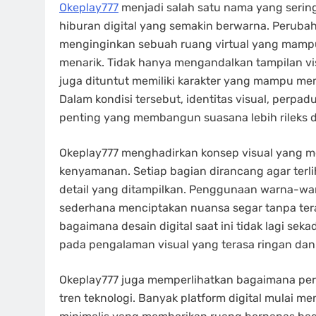
Okeplay777
menjadi salah satu nama yang seri
hiburan digital yang semakin berwarna. Perub
menginginkan sebuah ruang virtual yang mamp
menarik. Tidak hanya mengandalkan tampilan vi
juga dituntut memiliki karakter yang mampu m
Dalam kondisi tersebut, identitas visual, perpa
penting yang membangun suasana lebih rileks
Okeplay777 menghadirkan konsep visual yang 
kenyamanan. Setiap bagian dirancang agar terl
detail yang ditampilkan. Penggunaan warna-wa
sederhana menciptakan nuansa segar tanpa ter
bagaimana desain digital saat ini tidak lagi se
pada pengalaman visual yang terasa ringan dan
Okeplay777 juga memperlihatkan bagaimana per
tren teknologi. Banyak platform digital mulai m