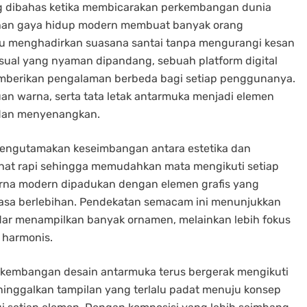
ng dibahas ketika membicarakan perkembangan dunia
ahan gaya hidup modern membuat banyak orang
u menghadirkan suasana santai tanpa mengurangi kesan
sual yang nyaman dipandang, sebuah platform digital
emberikan pengalaman berbeda bagi setiap penggunanya.
duan warna, serta tata letak antarmuka menjadi elemen
 dan menyenangkan.
mengutamakan keseimbangan antara estetika dan
ihat rapi sehingga memudahkan mata mengikuti setiap
rna modern dipadukan dengan elemen grafis yang
asa berlebihan. Pendekatan semacam ini menunjukkan
kadar menampilkan banyak ornamen, melainkan lebih fokus
 harmonis.
kembangan desain antarmuka terus bergerak mengikuti
eninggalkan tampilan yang terlalu padat menuju konsep