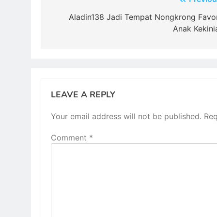
Post
navigation
Aladin138 Jadi Tempat Nongkrong Favor
Anak Kekini
LEAVE A REPLY
Your email address will not be published.
Req
Comment
*