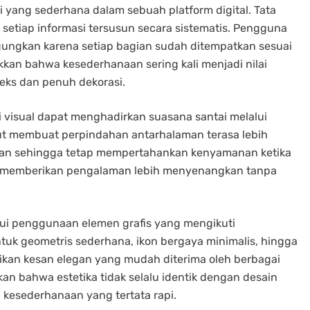
 yang sederhana dalam sebuah platform digital. Tata
etiap informasi tersusun secara sistematis. Pengguna
ungkan karena setiap bagian sudah ditempatkan sesuai
kan bahwa kesederhanaan sering kali menjadi nilai
eks dan penuh dekorasi.
 visual dapat menghadirkan suasana santai melalui
but membuat perpindahan antarhalaman terasa lebih
bihan sehingga tetap mempertahankan kenyamanan ketika
g kali memberikan pengalaman lebih menyenangkan tanpa
ui penggunaan elemen grafis yang mengikuti
ntuk geometris sederhana, ikon bergaya minimalis, hingga
ikan kesan elegan yang mudah diterima oleh berbagai
an bahwa estetika tidak selalu identik dengan desain
 kesederhanaan yang tertata rapi.