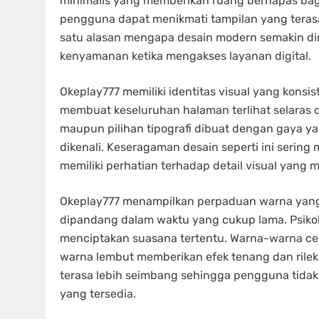
minimalis yang memberikan ruang bernapas bagi
pengguna dapat menikmati tampilan yang terasa
satu alasan mengapa desain modern semakin di
kenyamanan ketika mengakses layanan digital.
Okeplay777 memiliki identitas visual yang konsis
membuat keseluruhan halaman terlihat selaras da
maupun pilihan tipografi dibuat dengan gaya 
dikenali. Keseragaman desain seperti ini sering
memiliki perhatian terhadap detail visual yan
Okeplay777 menampilkan perpaduan warna yan
dipandang dalam waktu yang cukup lama. Psikolo
menciptakan suasana tertentu. Warna-warna ce
warna lembut memberikan efek tenang dan rile
terasa lebih seimbang sehingga pengguna tidak
yang tersedia.