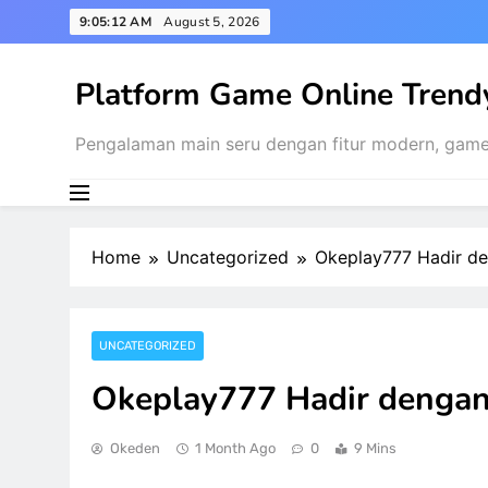
Skip
9:05:13 AM
August 5, 2026
to
content
Platform Game Online Trend
Pengalaman main seru dengan fitur modern, gamep
Home
Uncategorized
Okeplay777 Hadir d
UNCATEGORIZED
Okeplay777 Hadir dengan
Okeden
1 Month Ago
0
9 Mins