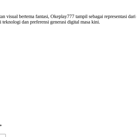
tan visual bertema fantasi, Okeplay777 tampil sebagai representasi dar
 teknologi dan preferensi generasi digital masa kini.
*