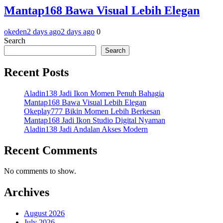
Mantap168 Bawa Visual Lebih Elegan
okeden
2 days ago
2 days ago
0
Search
Search
Recent Posts
Aladin138 Jadi Ikon Momen Penuh Bahagia
Mantap168 Bawa Visual Lebih Elegan
Okeplay777 Bikin Momen Lebih Berkesan
Mantap168 Jadi Ikon Studio Digital Nyaman
Aladin138 Jadi Andalan Akses Modern
Recent Comments
No comments to show.
Archives
August 2026
July 2026