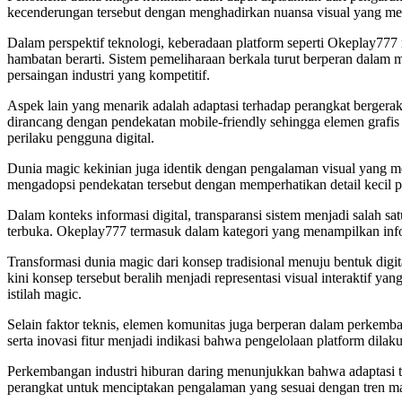
kecenderungan tersebut dengan menghadirkan nuansa visual yang mengi
Dalam perspektif teknologi, keberadaan platform seperti Okeplay777 
hambatan berarti. Sistem pemeliharaan berkala turut berperan dalam 
persaingan industri yang kompetitif.
Aspek lain yang menarik adalah adaptasi terhadap perangkat berger
dirancang dengan pendekatan mobile-friendly sehingga elemen grafis 
perilaku pengguna digital.
Dunia magic kekinian juga identik dengan pengalaman visual yang mem
mengadopsi pendekatan tersebut dengan memperhatikan detail kecil pad
Dalam konteks informasi digital, transparansi sistem menjadi salah sa
terbuka. Okeplay777 termasuk dalam kategori yang menampilkan info
Transformasi dunia magic dari konsep tradisional menuju bentuk dig
kini konsep tersebut beralih menjadi representasi visual interaktif y
istilah magic.
Selain faktor teknis, elemen komunitas juga berperan dalam perkemban
serta inovasi fitur menjadi indikasi bahwa pengelolaan platform dilak
Perkembangan industri hiburan daring menunjukkan bahwa adaptasi t
perangkat untuk menciptakan pengalaman yang sesuai dengan tren ma