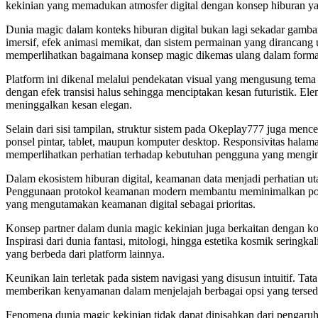
kekinian yang memadukan atmosfer digital dengan konsep hiburan ya
Dunia magic dalam konteks hiburan digital bukan lagi sekadar gambara
imersif, efek animasi memikat, dan sistem permainan yang dirancang
memperlihatkan bagaimana konsep magic dikemas ulang dalam forma
Platform ini dikenal melalui pendekatan visual yang mengusung tema 
dengan efek transisi halus sehingga menciptakan kesan futuristik. El
meninggalkan kesan elegan.
Selain dari sisi tampilan, struktur sistem pada Okeplay777 juga men
ponsel pintar, tablet, maupun komputer desktop. Responsivitas halama
memperlihatkan perhatian terhadap kebutuhan pengguna yang mengingi
Dalam ekosistem hiburan digital, keamanan data menjadi perhatian u
Penggunaan protokol keamanan modern membantu meminimalkan potensi 
yang mengutamakan keamanan digital sebagai prioritas.
Konsep partner dalam dunia magic kekinian juga berkaitan dengan ko
Inspirasi dari dunia fantasi, mitologi, hingga estetika kosmik sering
yang berbeda dari platform lainnya.
Keunikan lain terletak pada sistem navigasi yang disusun intuitif. Tat
memberikan kenyamanan dalam menjelajah berbagai opsi yang tersedi
Fenomena dunia magic kekinian tidak dapat dipisahkan dari pengaruh