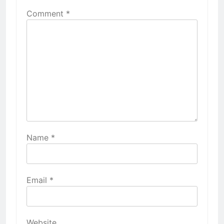
Comment
*
Name
*
Email
*
Website