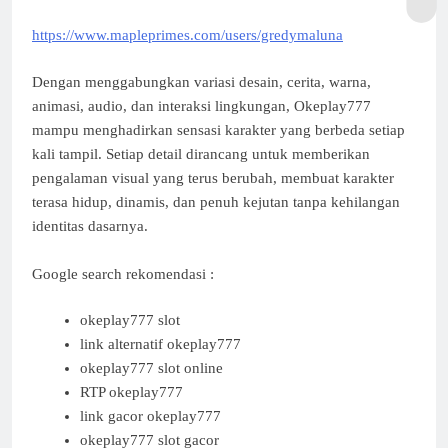
https://www.mapleprimes.com/users/gredymaluna
Dengan menggabungkan variasi desain, cerita, warna,
animasi, audio, dan interaksi lingkungan, Okeplay777
mampu menghadirkan sensasi karakter yang berbeda setiap
kali tampil. Setiap detail dirancang untuk memberikan
pengalaman visual yang terus berubah, membuat karakter
terasa hidup, dinamis, dan penuh kejutan tanpa kehilangan
identitas dasarnya.
Google search rekomendasi :
okeplay777 slot
link alternatif okeplay777
okeplay777 slot online
RTP okeplay777
link gacor okeplay777
okeplay777 slot gacor