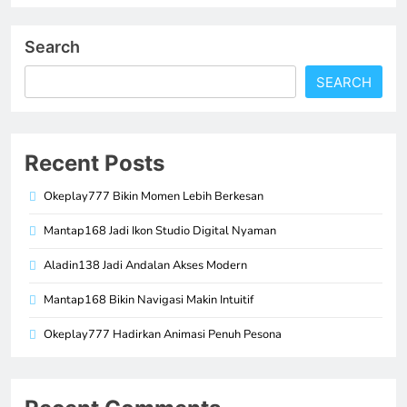
Search
SEARCH
Recent Posts
Okeplay777 Bikin Momen Lebih Berkesan
Mantap168 Jadi Ikon Studio Digital Nyaman
Aladin138 Jadi Andalan Akses Modern
Mantap168 Bikin Navigasi Makin Intuitif
Okeplay777 Hadirkan Animasi Penuh Pesona