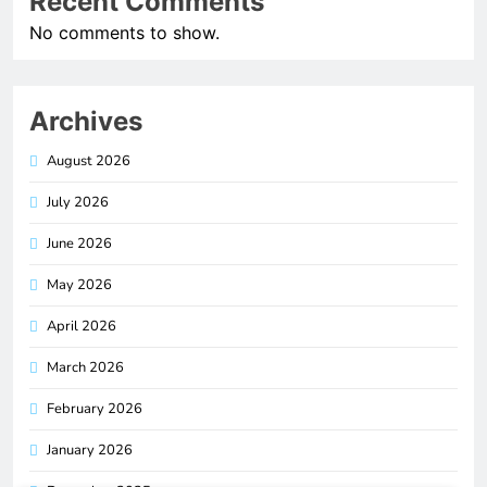
Recent Comments
No comments to show.
Archives
August 2026
July 2026
June 2026
May 2026
April 2026
March 2026
February 2026
January 2026