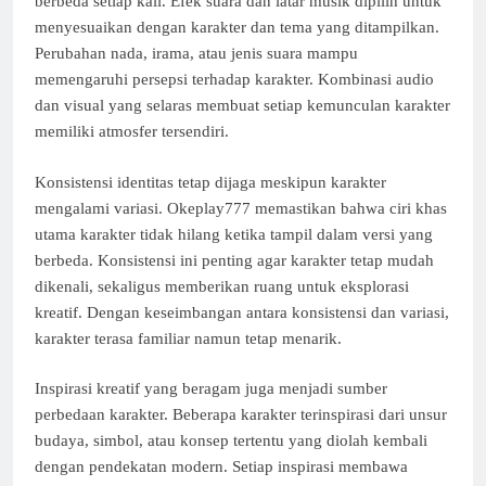
berbeda setiap kali. Efek suara dan latar musik dipilih untuk
menyesuaikan dengan karakter dan tema yang ditampilkan.
Perubahan nada, irama, atau jenis suara mampu
memengaruhi persepsi terhadap karakter. Kombinasi audio
dan visual yang selaras membuat setiap kemunculan karakter
memiliki atmosfer tersendiri.
Konsistensi identitas tetap dijaga meskipun karakter
mengalami variasi. Okeplay777 memastikan bahwa ciri khas
utama karakter tidak hilang ketika tampil dalam versi yang
berbeda. Konsistensi ini penting agar karakter tetap mudah
dikenali, sekaligus memberikan ruang untuk eksplorasi
kreatif. Dengan keseimbangan antara konsistensi dan variasi,
karakter terasa familiar namun tetap menarik.
Inspirasi kreatif yang beragam juga menjadi sumber
perbedaan karakter. Beberapa karakter terinspirasi dari unsur
budaya, simbol, atau konsep tertentu yang diolah kembali
dengan pendekatan modern. Setiap inspirasi membawa