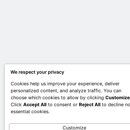
We respect your privacy
Cookies help us improve your experience, deliver
personalized content, and analyze traffic. You can
choose which cookies to allow by clicking
Customize
Click
Accept All
to consent or
Reject All
to decline n
essential cookies.
Customize