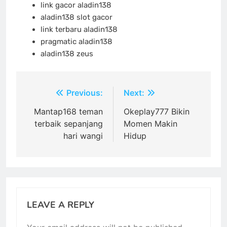
link gacor aladin138
aladin138 slot gacor
link terbaru aladin138
pragmatic aladin138
aladin138 zeus
Post
Previous:
Next:
navigation
Mantap168 teman
Okeplay777 Bikin
terbaik sepanjang
Momen Makin
hari wangi
Hidup
LEAVE A REPLY