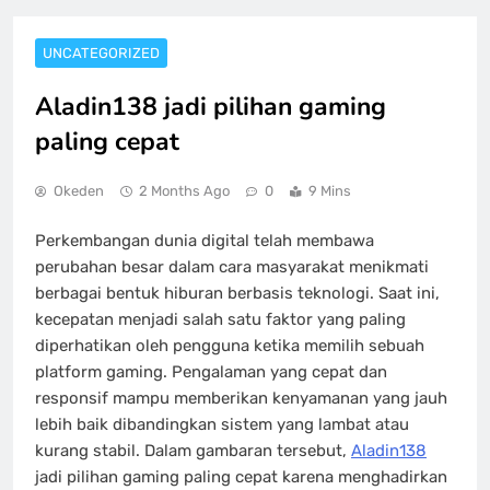
UNCATEGORIZED
Aladin138 jadi pilihan gaming
paling cepat
Okeden
2 Months Ago
0
9 Mins
Perkembangan dunia digital telah membawa
perubahan besar dalam cara masyarakat menikmati
berbagai bentuk hiburan berbasis teknologi. Saat ini,
kecepatan menjadi salah satu faktor yang paling
diperhatikan oleh pengguna ketika memilih sebuah
platform gaming. Pengalaman yang cepat dan
responsif mampu memberikan kenyamanan yang jauh
lebih baik dibandingkan sistem yang lambat atau
kurang stabil. Dalam gambaran tersebut,
Aladin138
jadi pilihan gaming paling cepat karena menghadirkan