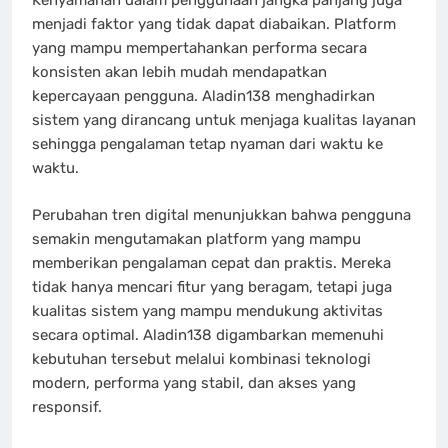
Kenyamanan dalam penggunaan jangka panjang juga
menjadi faktor yang tidak dapat diabaikan. Platform
yang mampu mempertahankan performa secara
konsisten akan lebih mudah mendapatkan
kepercayaan pengguna. Aladin138 menghadirkan
sistem yang dirancang untuk menjaga kualitas layanan
sehingga pengalaman tetap nyaman dari waktu ke
waktu.
Perubahan tren digital menunjukkan bahwa pengguna
semakin mengutamakan platform yang mampu
memberikan pengalaman cepat dan praktis. Mereka
tidak hanya mencari fitur yang beragam, tetapi juga
kualitas sistem yang mampu mendukung aktivitas
secara optimal. Aladin138 digambarkan memenuhi
kebutuhan tersebut melalui kombinasi teknologi
modern, performa yang stabil, dan akses yang
responsif.