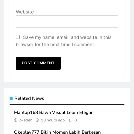
Website
Save my name, email, and website in this
browser for the next time I comment.
Related News
Mantap168 Bawa Visual Lebih Elegan
okeden
20 hours ago
0
Okeplay777 Bikin Momen Lebih Berkesan