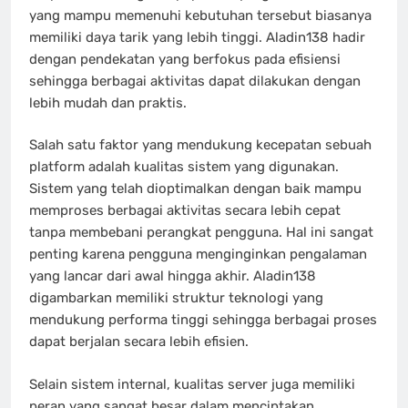
yang mampu memenuhi kebutuhan tersebut biasanya
memiliki daya tarik yang lebih tinggi. Aladin138 hadir
dengan pendekatan yang berfokus pada efisiensi
sehingga berbagai aktivitas dapat dilakukan dengan
lebih mudah dan praktis.
Salah satu faktor yang mendukung kecepatan sebuah
platform adalah kualitas sistem yang digunakan.
Sistem yang telah dioptimalkan dengan baik mampu
memproses berbagai aktivitas secara lebih cepat
tanpa membebani perangkat pengguna. Hal ini sangat
penting karena pengguna menginginkan pengalaman
yang lancar dari awal hingga akhir. Aladin138
digambarkan memiliki struktur teknologi yang
mendukung performa tinggi sehingga berbagai proses
dapat berjalan secara lebih efisien.
Selain sistem internal, kualitas server juga memiliki
peran yang sangat besar dalam menciptakan