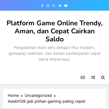
Skip
to
content
Platform Game Online Trendy,
Aman, dan Cepat Cairkan
Saldo
Pengalaman main seru dengan fitur modern,
gameplay kekinian, dan sistem pembayaran cepat
serta terpercaya.
Home
Uncategorized
Aladin138 jadi pilihan gaming paling cepat