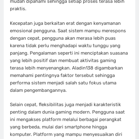
mudah dipahami sehingga setiap proses terasa lebih
praktis.
Kecepatan juga berkaitan erat dengan kenyamanan
emosional pengguna. Saat sistem mampu merespons
dengan cepat, pengguna akan merasa lebih puas
karena tidak perlu menghadapi waktu tunggu yang
panjang. Pengalaman seperti ini menciptakan suasana
yang lebih positif dan membuat aktivitas gaming
terasa lebih menyenangkan. Aladin138 digambarkan
memahami pentingnya faktor tersebut sehingga
performa sistem menjadi salah satu fokus utama
dalam pengembangannya.
Selain cepat, fleksibilitas juga menjadi karakteristik
penting dalam dunia gaming modern. Pengguna saat
ini mengakses platform melalui berbagai perangkat
yang berbeda, mulai dari smartphone hingga
komputer. Platform yang mampu menyesuaikan diri