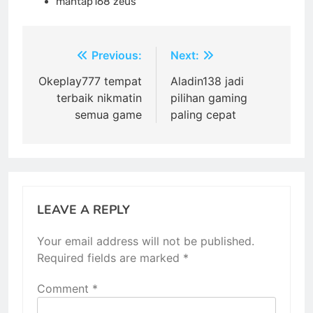
mantap168 zeus
Post
Previous:
Next:
navigation
Okeplay777 tempat
Aladin138 jadi
terbaik nikmatin
pilihan gaming
semua game
paling cepat
LEAVE A REPLY
Your email address will not be published.
Required fields are marked
*
Comment
*