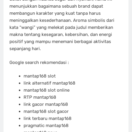
menunjukkan bagaimana sebuah brand dapat
membangun karakter yang kuat tanpa harus
meninggalkan kesederhanaan. Aroma simbolis dari
kata “wangi” yang melekat pada judul memberikan
makna tentang kesegaran, kebersihan, dan energi
positif yang mampu menemani berbagai aktivitas
sepanjang hari.
Google search rekomendasi :
mantap168 slot
link alternatif mantap168
mantap168 slot online
RTP mantap168
link gacor mantap168
mantap168 slot gacor
link terbaru mantap168
pragmatic mantap168