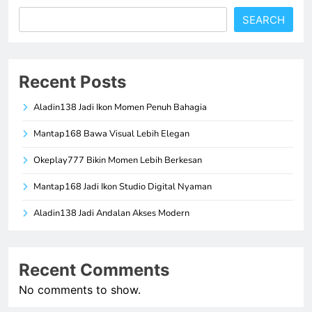
SEARCH
Recent Posts
Aladin138 Jadi Ikon Momen Penuh Bahagia
Mantap168 Bawa Visual Lebih Elegan
Okeplay777 Bikin Momen Lebih Berkesan
Mantap168 Jadi Ikon Studio Digital Nyaman
Aladin138 Jadi Andalan Akses Modern
Recent Comments
No comments to show.