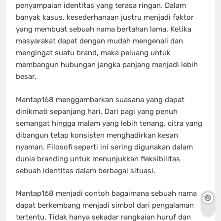
penyampaian identitas yang terasa ringan. Dalam
banyak kasus, kesederhanaan justru menjadi faktor
yang membuat sebuah nama bertahan lama. Ketika
masyarakat dapat dengan mudah mengenali dan
mengingat suatu brand, maka peluang untuk
membangun hubungan jangka panjang menjadi lebih
besar.
Mantap168 menggambarkan suasana yang dapat
dinikmati sepanjang hari. Dari pagi yang penuh
semangat hingga malam yang lebih tenang, citra yang
dibangun tetap konsisten menghadirkan kesan
nyaman. Filosofi seperti ini sering digunakan dalam
dunia branding untuk menunjukkan fleksibilitas
sebuah identitas dalam berbagai situasi.
Mantap168 menjadi contoh bagaimana sebuah nama
dapat berkembang menjadi simbol dari pengalaman
tertentu. Tidak hanya sekadar rangkaian huruf dan