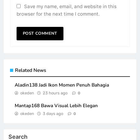
Save my name, email, and website in this
browser for the next time I comment.
Related News
Aladin138 Jadi Ikon Momen Penuh Bahagia
okeden
23 hours ago
0
Mantap168 Bawa Visual Lebih Elegan
okeden
3 days ago
0
Search