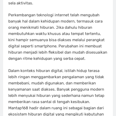
sela aktivitas.
Perkembangan teknologi internet telah mengubah
banyak hal dalam kehidupan modern, termasuk cara
orang menikmati hiburan. Jika dahulu hiburan
membutuhkan waktu khusus atau tempat tertentu,
kini hampir semuanya bisa diakses melalui perangkat
digital seperti smartphone. Perubahan ini membuat
hiburan menjadi lebih fleksibel dan mudah disesuaikan
dengan ritme kehidupan yang serba cepat.
Dalam konteks hiburan digital, istilah hidup terasa
lebih ringan menggambarkan pengalaman yang tidak
membebani, mudah digunakan, dan memberikan
kenyamanan saat diakses. Banyak pengguna modern
lebih menyukai hiburan yang sederhana namun tetap
memberikan rasa santai di tengah kesibukan.
Mantap168 hadir dalam ruang ini sebagai bagian dari
ekosistem hiburan digital yang mengikuti kebutuhan