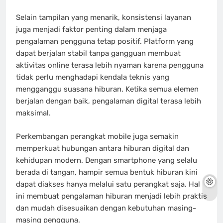
Selain tampilan yang menarik, konsistensi layanan
juga menjadi faktor penting dalam menjaga
pengalaman pengguna tetap positif. Platform yang
dapat berjalan stabil tanpa gangguan membuat
aktivitas online terasa lebih nyaman karena pengguna
tidak perlu menghadapi kendala teknis yang
mengganggu suasana hiburan. Ketika semua elemen
berjalan dengan baik, pengalaman digital terasa lebih
maksimal.
Perkembangan perangkat mobile juga semakin
memperkuat hubungan antara hiburan digital dan
kehidupan modern. Dengan smartphone yang selalu
berada di tangan, hampir semua bentuk hiburan kini
dapat diakses hanya melalui satu perangkat saja. Hal
ini membuat pengalaman hiburan menjadi lebih praktis
dan mudah disesuaikan dengan kebutuhan masing-
masing pengguna.