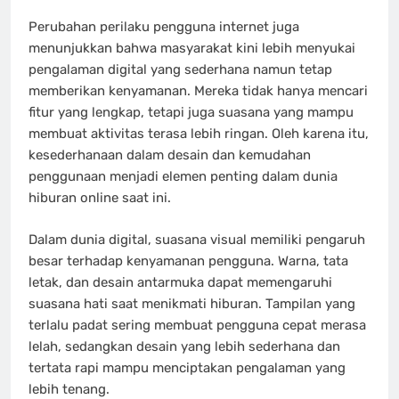
Perubahan perilaku pengguna internet juga
menunjukkan bahwa masyarakat kini lebih menyukai
pengalaman digital yang sederhana namun tetap
memberikan kenyamanan. Mereka tidak hanya mencari
fitur yang lengkap, tetapi juga suasana yang mampu
membuat aktivitas terasa lebih ringan. Oleh karena itu,
kesederhanaan dalam desain dan kemudahan
penggunaan menjadi elemen penting dalam dunia
hiburan online saat ini.
Dalam dunia digital, suasana visual memiliki pengaruh
besar terhadap kenyamanan pengguna. Warna, tata
letak, dan desain antarmuka dapat memengaruhi
suasana hati saat menikmati hiburan. Tampilan yang
terlalu padat sering membuat pengguna cepat merasa
lelah, sedangkan desain yang lebih sederhana dan
tertata rapi mampu menciptakan pengalaman yang
lebih tenang.