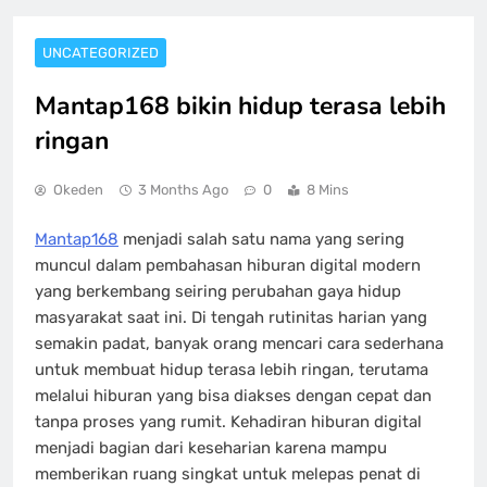
UNCATEGORIZED
Mantap168 bikin hidup terasa lebih
ringan
Okeden
3 Months Ago
0
8 Mins
Mantap168
menjadi salah satu nama yang sering
muncul dalam pembahasan hiburan digital modern
yang berkembang seiring perubahan gaya hidup
masyarakat saat ini. Di tengah rutinitas harian yang
semakin padat, banyak orang mencari cara sederhana
untuk membuat hidup terasa lebih ringan, terutama
melalui hiburan yang bisa diakses dengan cepat dan
tanpa proses yang rumit. Kehadiran hiburan digital
menjadi bagian dari keseharian karena mampu
memberikan ruang singkat untuk melepas penat di