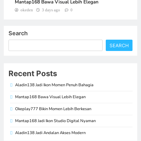
Mantap168 Bawa Visual Lebih Elegan
okeden
3 days ago
0
Search
SEARCH
Recent Posts
Aladin138 Jadi Ikon Momen Penuh Bahagia
Mantap168 Bawa Visual Lebih Elegan
Okeplay777 Bikin Momen Lebih Berkesan
Mantap168 Jadi Ikon Studio Digital Nyaman
Aladin138 Jadi Andalan Akses Modern