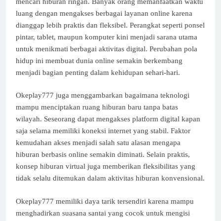
mencari hiburan ringan. Banyak orang memanfaatkan waktu
luang dengan mengakses berbagai layanan online karena
dianggap lebih praktis dan fleksibel. Perangkat seperti ponsel
pintar, tablet, maupun komputer kini menjadi sarana utama
untuk menikmati berbagai aktivitas digital. Perubahan pola
hidup ini membuat dunia online semakin berkembang
menjadi bagian penting dalam kehidupan sehari-hari.
Okeplay777 juga menggambarkan bagaimana teknologi
mampu menciptakan ruang hiburan baru tanpa batas
wilayah. Seseorang dapat mengakses platform digital kapan
saja selama memiliki koneksi internet yang stabil. Faktor
kemudahan akses menjadi salah satu alasan mengapa
hiburan berbasis online semakin diminati. Selain praktis,
konsep hiburan virtual juga memberikan fleksibilitas yang
tidak selalu ditemukan dalam aktivitas hiburan konvensional.
Okeplay777 memiliki daya tarik tersendiri karena mampu
menghadirkan suasana santai yang cocok untuk mengisi