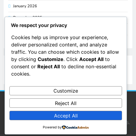
January 2026
December 2025
We respect your privacy
November 2025
Cookies help us improve your experience,
October 2025
deliver personalized content, and analyze
traffic. You can choose which cookies to allow
by clicking
Customize
. Click
Accept All
to
Categories
consent or
Reject All
to decline non-essential
cookies.
Uncategorized
Customize
Reject All
Accept All
Digital Newspaper - Multipurpose News WordPress Theme 2026.
Powered by
Powered By
.
BlazeThemes