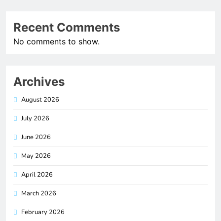
Recent Comments
No comments to show.
Archives
August 2026
July 2026
June 2026
May 2026
April 2026
March 2026
February 2026